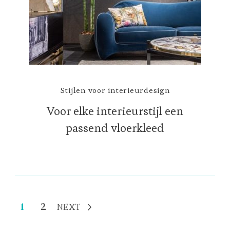
Stijlen voor interieurdesign
Voor elke interieurstijl een
passend vloerkleed
Berichten
Page
Page
1
2
NEXT