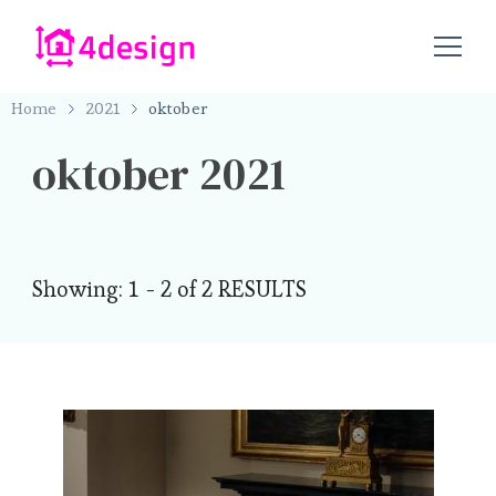
4design.nu – alles op het gebied van design
4design.nu
Home
2021
oktober
oktober 2021
Showing: 1 - 2 of 2 RESULTS