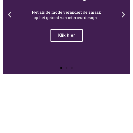
Retro interieurdesign
Sommige stijlen van interieurdesign
zijn zo aantrekkelijk dat ze
tegenwoordig...
Klik hier